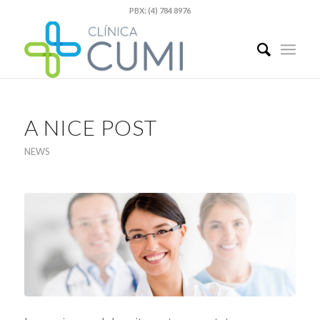
PBX: (4) 784 8976
A NICE POST
NEWS