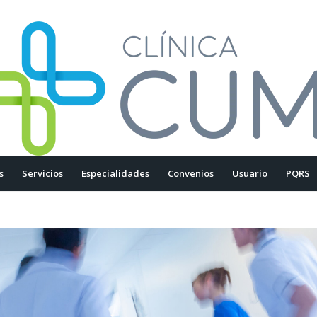
s
Servicios
Especialidades
Convenios
Usuario
PQRS