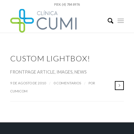
PBX: (4) 784 8976
CUSTOM LIGHTBOX!
FRONTPAGE ARTICLE
,
IMAGES
,
NEWS
/
/
9 DE AGOSTO DE 2010
0 COMENTARIOS
POR
CUMICOM