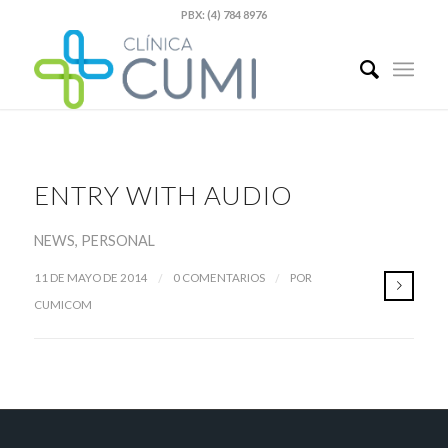
PBX: (4) 784 8976
ENTRY WITH AUDIO
NEWS
,
PERSONAL
/
/
11 DE MAYO DE 2014
0 COMENTARIOS
POR
CUMICOM